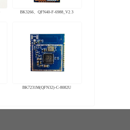
块
BK3266、QFN40-F-6988_V2.3
BK7231M(QFN32)-C-8082U